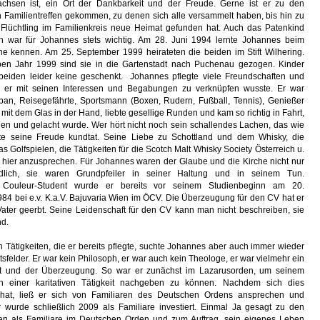
hsen ist, ein Ort der Dankbarkeit und der Freude. Gerne ist er zu den
 Familientreffen gekommen, zu denen sich alle versammelt haben, bis hin zu
s Flüchtling im Familienkreis neue Heimat gefunden hat. Auch das Patenkind
 war für Johannes stets wichtig. Am 28. Juni 1994 lernte Johannes beim
e kennen. Am 25. September 1999 heirateten die beiden im Stift Wilhering.
en Jahr 1999 sind sie in die Gartenstadt nach Puchenau gezogen. Kinder
eiden leider keine geschenkt. Johannes pflegte viele Freundschaften und
e er mit seinen Interessen und Begabungen zu verknüpfen wusste. Er war
an, Reisegefährte, Sportsmann (Boxen, Rudern, Fußball, Tennis), Genießer
 mit dem Glas in der Hand, liebte gesellige Runden und kam so richtig in Fahrt,
n und gelacht wurde. Wer hört nicht noch sein schallendes Lachen, das wie
te seine Freude kundtat. Seine Liebe zu Schottland und dem Whisky, die
as Golfspielen, die Tätigkeiten für die Scotch Malt Whisky Society Österreich u.
n hier anzusprechen. Für Johannes waren der Glaube und die Kirche nicht nur
ändlich, sie waren Grundpfeiler in seiner Haltung und in seinem Tun.
r Couleur-Student wurde er bereits vor seinem Studienbeginn am 20.
84 bei e.v. K.a.V. Bajuvaria Wien im ÖCV. Die Überzeugung für den CV hat er
ater geerbt. Seine Leidenschaft für den CV kann man nicht beschreiben, sie
nd.
 Tätigkeiten, die er bereits pflegte, suchte Johannes aber auch immer wieder
tsfelder. Er war kein Philosoph, er war auch kein Theologe, er war vielmehr ein
t und der Überzeugung. So war er zunächst im Lazarusorden, um seinem
 einer karitativen Tätigkeit nachgeben zu können. Nachdem sich dies
 hat, ließ er sich von Familiaren des Deutschen Ordens ansprechen und
 wurde schließlich 2009 als Familiare investiert. Einmal Ja gesagt zu den
gen als Familiare im Deutschen Orden und zum Auftrag, sein eigenes Leben