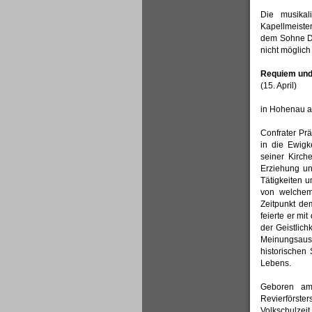
Die musikal
Kapellmeiste
dem Sohne Dav
nicht möglich
Requiem und 
(15. April)
in Hohenau a
Confrater Prä
in die Ewigk
seiner Kirch
Erziehung un
Tätigkeiten 
von welchem
Zeitpunkt de
feierte er mi
der Geistlic
Meinungsau
historischen
Lebens.
Geboren am 
Revierförste
Volkschulzeit