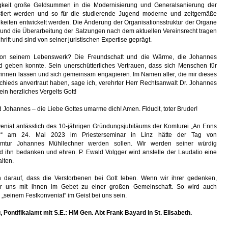
igkeit große Geldsummen in die Modernisierung und Generalsanierung der
stiert werden und so für die studierende Jugend moderne und zeitgemäße
eiten entwickelt werden. Die Änderung der Organisationsstruktur der Organe
 und die Überarbeitung der Satzungen nach dem aktuellen Vereinsrecht tragen
rift und sind von seiner juristischen Expertise geprägt.
von seinem Lebenswerk? Die Freundschaft und die Wärme, die Johannes
 geben konnte. Sein unerschütterliches Vertrauen, dass sich Menschen für
innen lassen und sich gemeinsam engagieren. Im Namen aller, die mir dieses
chieds anvertraut haben, sage ich, verehrter Herr Rechtsanwalt Dr. Johannes
ein herzliches Vergelts Gott!
 Johannes – die Liebe Gottes umarme dich! Amen. Fiducit, toter Bruder!
eniat anlässlich des 10-jährigen Gründungsjubiläums der Komturei „An Enns
h“ am 24. Mai 2023 im Priesterseminar in Linz hätte der Tag von
mtur Johannes Mühllechner werden sollen. Wir werden seiner würdig
 ihn bedanken und ehren. P. Ewald Volgger wird anstelle der Laudatio eine
lten.
n darauf, dass die Verstorbenen bei Gott leben. Wenn wir ihrer gedenken,
ir uns mit ihnen im Gebet zu einer großen Gemeinschaft. So wird auch
„seinem Festkonveniat“ im Geist bei uns sein.
 Pontifikalamt mit S.E.: HM Gen. Abt Frank Bayard in St. Elisabeth.