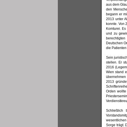
aus dem Glaub
den Menschen
begann er mi
2013 unter A
konnte. Von 
Komturei. Es
und zu gewin
berechtigten
Deutschen Ord
die Patiente
Sein juristis
stellen. Er 
2016 (Legem
Wien stand e
übernehmen k
2013 gründet
Schriftenrei
Orden wollte
Priestersemi
Verdienstkreu
Schließlich
Vorstandsmi
wesentlichen 
Sorge trägt. 