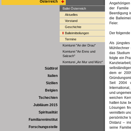
Österreich
Angehörigen 
der Familie
Ballei Österreich
Beerdigung i
Aktuelles
die Balleime
Vorstand
Feier.
Geschichte
Der folgende 
Balleimitteilungen
Termine
Als jüngste
Komturei "An der Drau"
Mühllechner 
Komturei "An Enns und
das Studium 
Salzach"
folgte ein P
Komturei „An Mur und Mürz“
Kanzleiarbeit
selbständiger
Südtirol
dem er 2009
Italien
Gründungsmit
Seit 2004 w
Sizilien
International
Belgien
und ungemein
Tschechien
weichen Kern
hatten bzw. b
Jubiläum 2015
Lösungen fin
Spiritualität
vermitteln un
persönliche V
Familiareninstitut
Distanz – in
Forschungsstelle
seine Famili