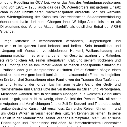
bindung Rudolfina im ÖCV bei, wo er das Amt des Verbindungsseelsorgers
 und von 1971 – 1983 auch das des ÖCV-Seelsorgers mit großem Einsatz
Schon in den unmittelbaren Nachkriegsjahren erbrachte Schultes wertvolle
 der Wiedergründung der Katholisch Österreichischen Studentenverbindung
enau und hatte dort hohe Chargen inne. Wichtige Arbeit leistete er als
 Direktoriums des Vereines Akademikerhilfe als geistlicher Beirat der ARGE
Verbände.
e rege Mitarbeit in verschiedenen Verbänden, Gruppierungen und
nen war er im ganzen Land bekannt und beliebt. Sein freundlicher und
r Umgang mit Menschen verschiedenster Herkunft, Weltanschauung und
esinnung machte ihn zu einem angenehmen Gesprächspartner und Ratgeber.
tets verbindlichen Art, seiner integrativen Kraft und seinem trockenen und
gen Humor gelang es ihm immer wieder so manch angespannte Situation zu
aufzulösen oder gute Kompromisse zu finden. Prälat Schultes pflegte einen
eskreis und war gern bereit familiäre und sakramentale Feiern zu begleiten.
len führte er drei Generationen einer Familie von der Trauung über Taufen, der
on und Firmung der Kinder bis hin zum letzten Gang der Groß- und
 Nächstenliebe und Caritas übte der Verstorbene im Stillen und Verborgenen.
e Menschen wandten sich in schlimmen Notlagen, aus welchem Grund auch
n und er gab, und nicht zu wenig, ohne Ansicht der Person. Trotz all seiner
 Aufgaben und Verpflichtungen fand er Zeit für Konzert- und Theaterbesuche,
 zeitgenössischer Kunst nicht verschloss. Zahlreiche Reisen führten ihn rund
 um Gottes Wirken in verschiedensten Kulturen kennen zu lernen. In seine
e er oft in der Marienkirche, seiner Wiener Heimatpfarre, hielt, ließ er seine
rfahrungen und Erkenntnisse einfließen. Mit fortschreitendem Lebensalter