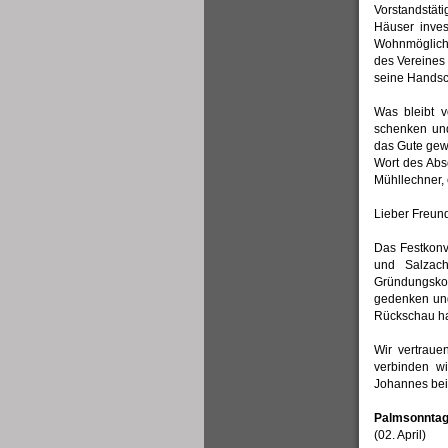
Vorstandstät
Häuser inve
Wohnmöglichk
des Vereines
seine Handsch
Was bleibt 
schenken und
das Gute gew
Wort des Abs
Mühllechner, 
Lieber Freund
Das Festkonv
und Salzac
Gründungsko
gedenken und
Rückschau ha
Wir vertraue
verbinden w
Johannes bei 
Palmsonntag,
(02. April)