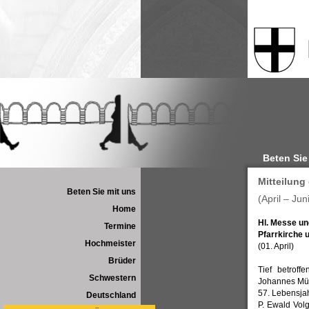
Beten Sie
Mitteilung
Beten Sie mit uns
(April – Jun
Home
Hl. Messe un
Termine
Pfarrkirche 
Hochmeister
(01. April)
Brüder
Tief betrof
Schwestern
Johannes Müh
57. Lebensja
Deutschland
P. Ewald Vol