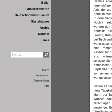
Hemma erwac
Ballei
regelmäßigen
Familiarenwerke
Aziz, der al
Anna in Wien
Deutschordensmuseum
Rudern Sabin
Gästehäuser
Noch im selb
wurden den b
Archiv
Kontakte, di
Kontakt
Freund, Kump
bei Tisch und
Links
wenn gesunge
eine Trompe
Passion für d
v. a. m wäre
selbstverst
Katholische
September 19
Intern
von seinem V
Impressum
war umfasse
Datenschutz
App
Neben all den
neue Tätigkei
Mann der Ta
Wunsch nach
zerschlagen
gewinnen. Er
Verpflichtun