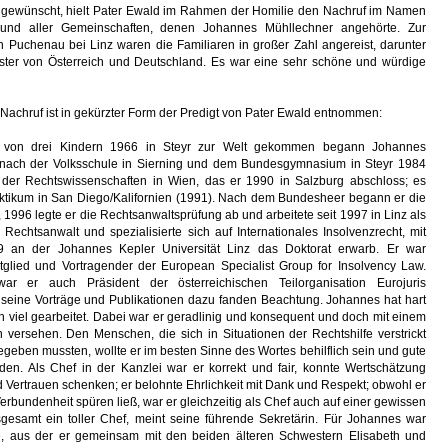
gewünscht, hielt Pater Ewald im Rahmen der Homilie den Nachruf im Namen
 und aller Gemeinschaften, denen Johannes Mühllechner angehörte. Zur
n Puchenau bei Linz waren die Familiaren in großer Zahl angereist, darunter
ister von Österreich und Deutschland. Es war eine sehr schöne und würdige
Nachruf ist in gekürzter Form der Predigt von Pater Ewald entnommen:
s von drei Kindern 1966 in Steyr zur Welt gekommen begann Johannes
nach der Volksschule in Sierning und dem Bundesgymnasium in Steyr 1984
der Rechtswissenschaften in Wien, das er 1990 in Salzburg abschloss; es
raktikum in San Diego/Kalifornien (1991). Nach dem Bundesheer begann er die
, 1996 legte er die Rechtsanwaltsprüfung ab und arbeitete seit 1997 in Linz als
 Rechtsanwalt und spezialisierte sich auf Internationales Insolvenzrecht, mit
 an der Johannes Kepler Universität Linz das Doktorat erwarb. Er war
glied und Vortragender der European Specialist Group for Insolvency Law.
ar er auch Präsident der österreichischen Teilorganisation Eurojuris
, seine Vorträge und Publikationen dazu fanden Beachtung. Johannes hat hart
 viel gearbeitet. Dabei war er geradlinig und konsequent und doch mit einem
 versehen. Den Menschen, die sich in Situationen der Rechtshilfe verstrickt
egeben mussten, wollte er im besten Sinne des Wortes behilflich sein und gute
den. Als Chef in der Kanzlei war er korrekt und fair, konnte Wertschätzung
d Vertrauen schenken; er belohnte Ehrlichkeit mit Dank und Respekt; obwohl er
erbundenheit spüren ließ, war er gleichzeitig als Chef auch auf einer gewissen
sgesamt ein toller Chef, meint seine führende Sekretärin. Für Johannes war
e, aus der er gemeinsam mit den beiden älteren Schwestern Elisabeth und