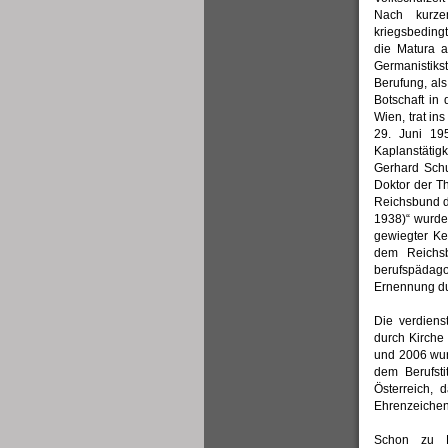
Nach kurz
kriegsbeding
die Matura 
Germanistiks
Berufung, al
Botschaft in 
Wien, trat in
29. Juni 19
Kaplanstätigk
Gerhard Schu
Doktor der Th
Reichsbund d
1938)“ wurde
gewiegter Ke
dem Reichsb
berufspädago
Ernennung du
Die verdiens
durch Kirche 
und 2006 wurd
dem Berufst
Österreich,
Ehrenzeichen
Schon zu Be