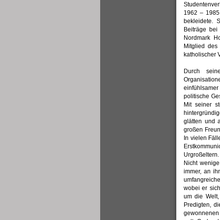
Studentenver
1962 – 1985
bekleidete. 
Beiträge bei
Nordmark Hoh
Mitglied des
katholischer 
Durch sein
Organisatio
einfühlsame
politische G
Mit seiner s
hintergründi
glätten und 
großen Freund
In vielen Fäl
Erstkommuni
Urgroßeltern.
Nicht wenig
immer, an ih
umfangreichen
wobei er sich
um die Welt,
Predigten, di
gewonnenen E