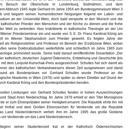
em Besuch der Oberschule in Lundenburg, Südmähren, und dem
tem Abbruch 1945 legte Gerhard im Jahre 1954 am Bundesgymnasium Wien 3
ab und begann seinen humanistischen Neigungen folgend ein Latein- und
tudium an der Universität Wien, doch bald verspürte er den Wunsch und die
s katholischer Priester den Menschen und der Kirche zu dienen und die frohe
der Welt zu verbreiten. Also inskribierte er katholische Theologie an der Uni
s Wiener Priesterseminar ein und wurde von S. E. Dr. Franz Kardinal König am
59 im Wiener Stephansdom zum Priester geweiht. Es folgten Jahre der
eit als Religionslehrer und Professor im Bereich der Erzdiözese Wien, wobei
ltes seine Doktoratsstudien weiterführte und schließlich im Jahre 1965 zum
eologie promoviert wurde. Seine bald darauf veröffentlichte Dissertation „Der
er katholisch, deutschen Jugend Österreichs, Entstehung und Geschichte (bis
 mit dem Leopold-Kunschak-Preis ausgezeichnet. Schultes hat sich damit als
nner des katholischen Verbandswesens dieser Zeit ausgewiesen und stand
und als Bundespräses vor. Gerhard Schultes wurde Professor an die
gische Akademie in Wien (1976) und später zu deren Direktor auf Grund der
rch Kardinal König und den Bundespräsidenten berufen.
tvollen Leistungen von Gerhard Schultes fanden in hohen Auszeichnungen
und Staat ihren Niederschlag. Im Jahre 1979 erhielt er den Titel Monsignore
e er zum Ehrenprälaten seiner Heiligkeit ernannt. Die Republik ehrte ihn mit
itel Hofrat und dem Großen Ehrenzeichen für Verdienste um die Republik
 das Land Niederösterreich verlieh ihm im Jahre 1995 das große Goldene
 um Verdienste um das Land Niederösterreich.
ginn seiner Studentenzeit trat er der Katholisch Österreichischen