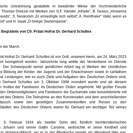
ische Umrahmung gestaltete in bewährter Weise der hochmeisterliche
r Thomas Dolezal mit Werken von G.F. Händel „Intrade“, B. Gesius „Hosianna
ids“, S. Neukomm „Er erniedrigte sich selbst“, A. Reinthaler“ Vater, wenn es
 ist“ und H. Isaak „O heilige Seelenspeise“.
Begräbnis von Cfr. Prälat Hofrat Dr. Gerhard Schultes
n der March.
lat Hofrat Dr. Gerhard Schultes ist von Gott, unserem Herrn, am 24. März 2023
eit heimgeholt worden. Jahrzehnte lang wirkte der Verstorbene im Dienste
e. Der Schwerpunkt seiner geistlichen Arbeit lag in Werken der christlichen
d Bildung der Kinder, der Jugend und der Erwachsenen sowie in caritativen
und Leistungen, wie es auch Ziele und Aufgaben des Deutschen Ordens sind,
 Gerhard Schultes am 3. Oktober 1998 investiert wurde und ab diesem
m Institut der Familiaren im Deutschen Orden angehörte. Mit großer Freude
t den Ordensmitgliedern und Familiaren die Eucharistie oder konzelebrierte mit
hkeit des Ordens. Die Teilnahme an den Konveniaten und dem anschließenden
stausch sowie den geselligen Zusammenkünften und Reisen zu den
 Städten des Deutschen Ordens waren für Gerhard ein wichtiger Teil seines
9. Februar 1934 als zweiter Sohn des fürstlich liechtensteinischen
rs Johann und seiner Gattin Caroline, verbrachte er seine Kindheit und
 in Hohenau/March, wo er in der Pfarrkirche bereits als Ministrant tätig war.