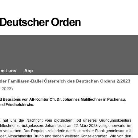
 mit uns
App
 der Familiaren-Ballei Österreich des Deutschen Ordens 2/2023
i 2023)
d Begräbnis von Alt-Komtur Cfr. Dr. Johannes Mühllechner in Puchenau,
und Friedhofskirche.
fen hat uns die Nachricht vom plötzlichen Tod unseres Gründungskomturs
llechner zurückgelassen. Johannes ist am 22. März 2023 völlig unerwartet im
hr verstorben. Das Requiem zelebrierte der Hochmeister Frank gemeinsam mit
gger, Althochmeister Bruno und sieben weiteren Konzelebranten. Wie von den