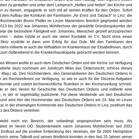
en zu gestalten und unter dem Leitspruch „Helfen und heilen“ der Kirche und
 zu dienen, engagierte er sich mit all seinen Kräften für den Orden. Sofort
t dem Aufbau der Komturei der Familiaren „An Enns und Salzach“ in Linz, die
lthochmeister Bruno Platter im Linzer Mariendom feierlich gegründet werden
2013 bis 2022 war Johannes Mühllechner der gewählte Gründungskomtur der
 war die besondere Fähigkeit von Johannes, Menschen gezielt anzusprechen
nen – dabei nützte er auch die vielen Kontakte im CV. Nicht ohne einen
 Stolz erzählte er dann vom Erfolg für das Gute. Mit den Familiaren des
ens initiierte er auch die Hilfsaktion im Krankenhaus der Elisabethinen, durch
n zum Gottesdienst in die Krankenhauskapelle gebracht werden können.
ches Wissen wollte er auch dem Deutschen Orden und der Kirche zur Verfügung
studierte dazu nochmals am Juridicum Wien das Ordensrecht, schloss dieses
 Mag.) ab. Den Hochmeistern, den Generaloberen des Deutschen Ordens in
r als Rechtsreferent zur Verfügung, so wie er auch für die Diözese Aufgaben
onnte und zuletzt kirchenrechtliche Rubriken in der Kirchenzeitung schrieb.
e er den Verein für Geschichte des Deutschen Ordens und initiierte eine
he, in der er regelmäßig publizierte. Für diese Verdienste um den Deutschen
 und wird ihm der Hochmeister des Deutschen Ordens am 24. Mai im Linzer
nar, in der ehemaligen Kommende des Deutschen Ordens in Linz, posthum das
z des Ordens verleihen.
 bleibt noch ein Bereich, der unbedingt angesprochen sein muss: Als
tglied im Verein OÖ. Studentenwerk nahm Johannes Mühllechner seit 2003
Einfluss auf die positive Entwicklung des Vereines, der für 2000 Heimplätze
Durch seine Tatkraft und seinen Weitblick konnten in den fast 20 Jahren seiner