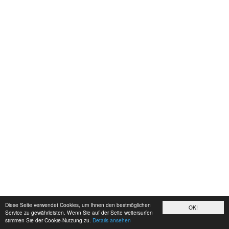
Diese Seite verwendet Cookies, um Ihnen den bestmöglichen
OK!
Service zu gewährleisten. Wenn Sie auf der Seite weitersurfen
stimmen Sie der Cookie-Nutzung zu.
Details ansehen