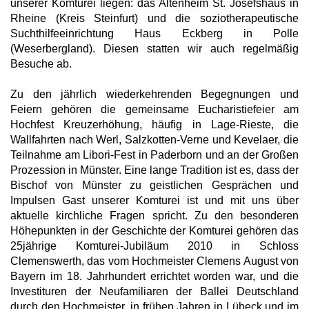
unserer Komturei liegen: das Altenheim St. Josefshaus in
Rheine (Kreis Steinfurt) und die soziotherapeutische
Suchthilfeeinrichtung Haus Eckberg in Polle
(Weserbergland). Diesen statten wir auch regelmäßig
Besuche ab.
Zu den jährlich wiederkehrenden Begegnungen und
Feiern gehören die gemeinsame Eucharistiefeier am
Hochfest Kreuzerhöhung, häufig in Lage-Rieste, die
Wallfahrten nach Werl, Salzkotten-Verne und Kevelaer, die
Teilnahme am Libori-Fest in Paderborn und an der Großen
Prozession in Münster. Eine lange Tradition ist es, dass der
Bischof von Münster zu geistlichen Gesprächen und
Impulsen Gast unserer Komturei ist und mit uns über
aktuelle kirchliche Fragen spricht. Zu den besonderen
Höhepunkten in der Geschichte der Komturei gehören das
25jährige Komturei-Jubiläum 2010 in Schloss
Clemenswerth, das vom Hochmeister Clemens August von
Bayern im 18. Jahrhundert errichtet worden war, und die
Investituren der Neufamiliaren der Ballei Deutschland
durch den Hochmeister, in frühen Jahren in Lübeck und im